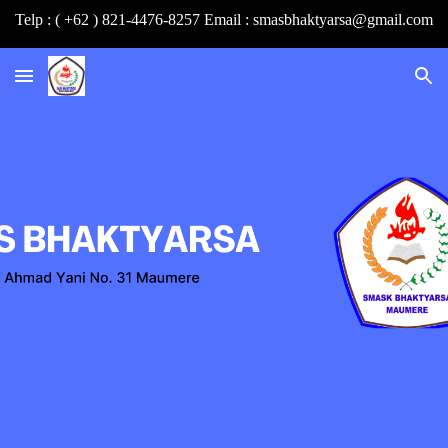
Telp : ( +62 ) 821-4476-8257 Email : smasbhaktyarsa@gmail.com
Skip to main content
Skip to navigation