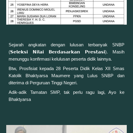
Sejarah angkatan dengan lulusan terbanyak SNBP
(𝗦𝗲𝗹𝗲𝗸𝘀𝗶 𝗡𝗶𝗹𝗮𝗶 𝗕𝗲𝗿𝗱𝗮𝘀𝗮𝗿𝗸𝗮𝗻 𝗣𝗿𝗲𝘀𝘁𝗮𝘀𝗶). Masih
menunggu konfirmasi kelulusan peserta didik lainnya.
Btw, Prosfisiat kepada 28 Peserta Didik Kelas XII
Smas
Katolik Bhaktyarsa Maumere
yang Lulus SNBP dan
diterima di Perguruan Tinggi Negeri.
Adik-adik Tamatan SMP, tak perlu ragu lagi, Ayo ke
Bhaktyarsa