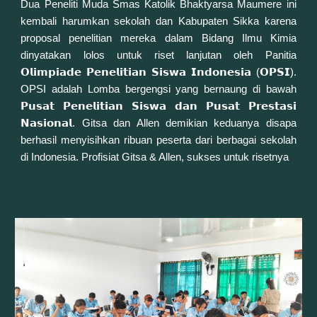
Dua Peneliti Muda
Smas Katolik Bhaktyarsa Maumere
ini
kembali harumkan sekolah dan Kabupaten Sikka karena
proposal penelitian mereka dalam Bidang Ilmu Kimia
dinyatakan lolos untuk riset lanjutan oleh Panitia
𝗢𝗹𝗶𝗺𝗽𝗶𝗮𝗱𝗲 𝗣𝗲𝗻𝗲𝗹𝗶𝘁𝗶𝗮𝗻 𝗦𝗶𝘀𝘄𝗮 𝗜𝗻𝗱𝗼𝗻𝗲𝘀𝗶𝗮 (𝗢𝗣𝗦𝗜).
OPSI adalah Lomba bergengsi yang bernaung di bawah
𝗣𝘂𝘀𝗮𝘁 𝗣𝗲𝗻𝗲𝗹𝗶𝘁𝗶𝗮𝗻 𝗦𝗶𝘀𝘄𝗮 𝗱𝗮𝗻 𝗣𝘂𝘀𝗮𝘁 𝗣𝗿𝗲𝘀𝘁𝗮𝘀𝗶
𝗡𝗮𝘀𝗶𝗼𝗻𝗮𝗹. Gitsa dan Allen demikian keduanya disapa
berhasil menyisihkan ribuan peserta dari berbagai sekolah
di Indonesia. Profisiat Gitsa & Allen, sukses untuk risetnya