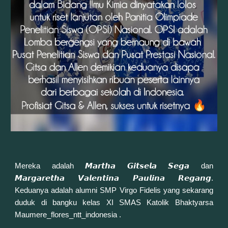
Mereka adalah 𝙈𝙖𝙧𝙩𝙝𝙖 𝙂𝙞𝙩𝙨𝙚𝙡𝙖 𝙎𝙚𝙜𝙖 dan
𝙈𝙖𝙧𝙜𝙖𝙧𝙚𝙩𝙝𝙖 𝙑𝙖𝙡𝙚𝙣𝙩𝙞𝙣𝙖 𝙋𝙖𝙪𝙡𝙞𝙣𝙖 𝙍𝙚𝙜𝙖𝙣𝙜.
Keduanya adalah alumni SMP Virgo Fidelis yang sekarang
duduk di bangku kelas XI
SMAS Katolik Bhaktyarsa
Maumere_flores_ntt_indonesia
.